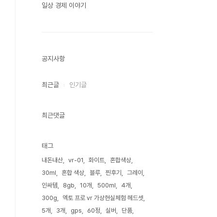
일상 경제 이야기
공지사항
최근글
인기글
최근댓글
태그
내돈내산
vr-01
화이트
혼합색상
30ml
혼합 색상
블루
찐후기
그레이
인싸템
8gb
10개
500ml
4개
300g
엑토 프로 vr 가상현실체험 헤드셋
5개
3개
gps
60정
실버
단품