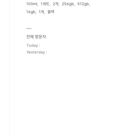
100ml
1세트
2개
256gb
512gb
16gb
1개
블랙
전체 방문자
Today :
Yesterday :