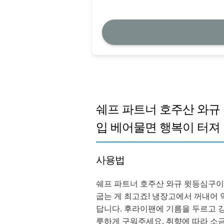
쉐프 파트너 호주산 와규 윗등
입 베어물면 행복이 터져 
사용법
쉐프 파트너 호주산 와규 윗등심구이
굽는 게 최고죠! 냉장고에서 꺼내어 
답니다. 후라이팬에 기름을 두르고 강
릇하게 구워주세요. 취향에 따라 소금,