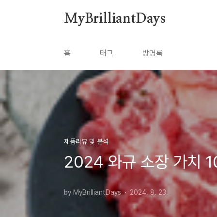
본문 바로가기
MyBrilliantDays
홈
태그
방명록
제품리뷰 및 분석
2024 와규 소장 가치 1
by MyBrilliantDays
2024. 8. 23.