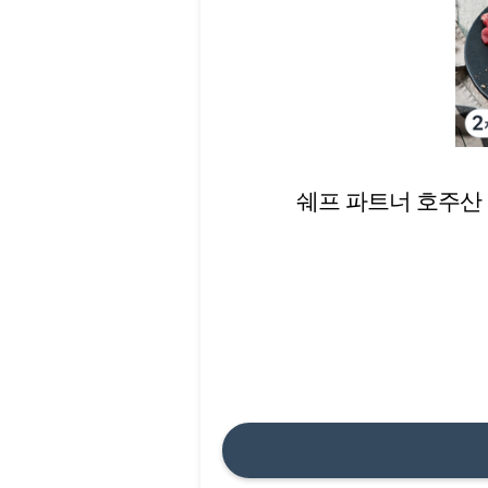
쉐프 파트너 호주산 와