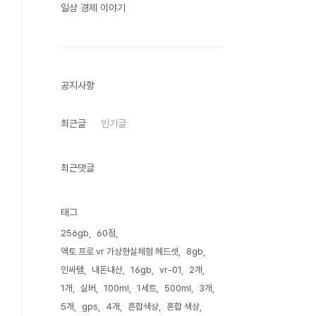
일상 경제 이야기
공지사항
최근글
인기글
최근댓글
태그
256gb
60정
엑토 프로 vr 가상현실체험 헤드셋
8gb
인싸템
내돈내산
16gb
vr-01
2개
1개
실버
100ml
1세트
500ml
3개
5개
gps
4개
혼합색상
혼합 색상