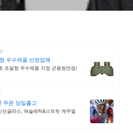
고
달청 우수제품 선정업체
초 조달청 우수제품 지정 군용쌍안경/
전 주문 당일출고
/선글라스, 애슬레틱&스트릿 캐주얼