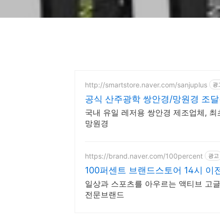
http://smartstore.naver.com/sanjuplus
광
공식 산주광학 쌍안경/망원경 조
국내 유일 레저용 쌍안경 제조업체, 최
망원경
https://brand.naver.com/100percent
광고
100퍼센트 브랜드스토어 14시 이
일상과 스포츠를 아우르는 액티브 고글
전문브랜드