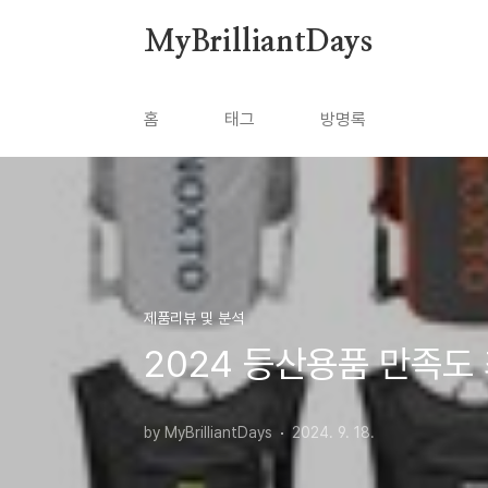
본문 바로가기
MyBrilliantDays
홈
태그
방명록
제품리뷰 및 분석
2024 등산용품 만족도 최
by MyBrilliantDays
2024. 9. 18.