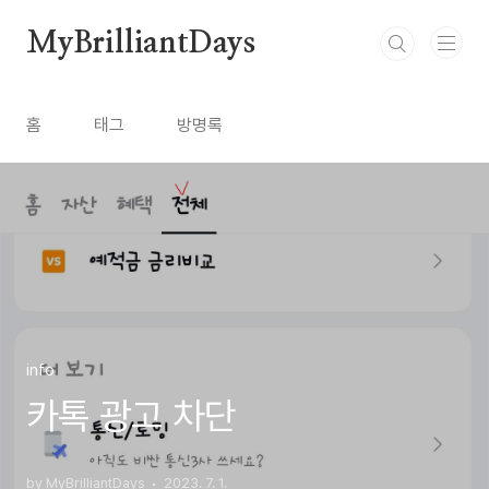
본문 바로가기
MyBrilliantDays
홈
태그
방명록
info
카톡 광고 차단
by MyBrilliantDays
2023. 7. 1.